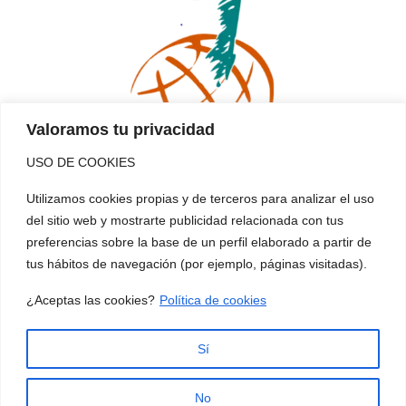
Valoramos tu privacidad
USO DE COOKIES
La Inmaculada
Utilizamos cookies propias y de terceros para analizar el uso
del sitio web y mostrarte publicidad relacionada con tus
Misioneras
preferencias sobre la base de un perfil elaborado a partir de
tus hábitos de navegación (por ejemplo, páginas visitadas).
Esta familia... es tu cole
¿Aceptas las cookies?
Política de cookies
Sí
No
Funciona gracias a WordPress
|
Tema: Newsup de
Themeansar