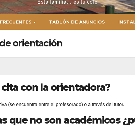
Esta familia… es tu cole
 FRECUENTES
TABLÓN DE ANUNCIOS
INSTA
 de orientación
ita con la orientadora?
iva (se encuentra entre el profesorado) o a través del tutor.
mas que no son académicos ¿p