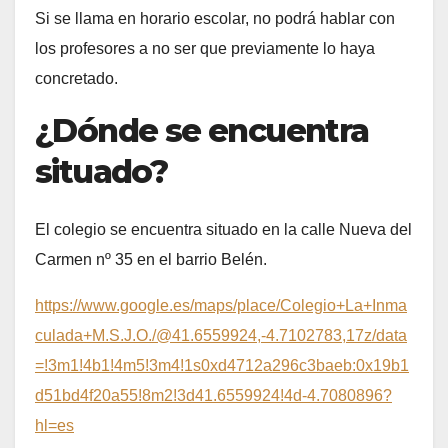
Si se llama en horario escolar, no podrá hablar con
los profesores a no ser que previamente lo haya
concretado.
¿Dónde se encuentra
situado?
El colegio se encuentra situado en la calle Nueva del
Carmen nº 35 en el barrio Belén.
https://www.google.es/maps/place/Colegio+La+Inma
culada+M.S.J.O./@41.6559924,-4.7102783,17z/data
=!3m1!4b1!4m5!3m4!1s0xd4712a296c3baeb:0x19b1
d51bd4f20a55!8m2!3d41.6559924!4d-4.7080896?
hl=es