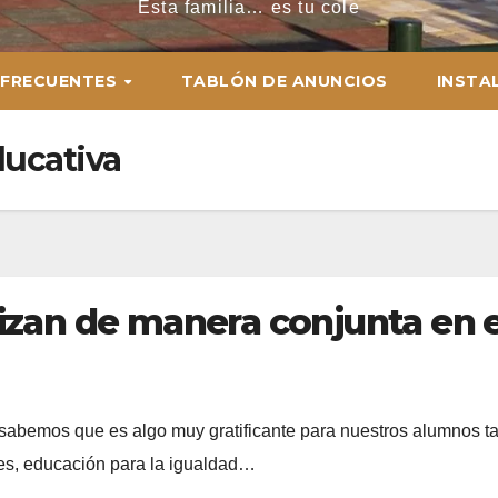
Esta familia… es tu cole
 FRECUENTES
TABLÓN DE ANUNCIOS
INSTA
ducativa
izan de manera conjunta en e
a sabemos que es algo muy gratificante para nuestros alumnos
rales, educación para la igualdad…