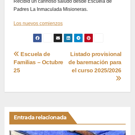
Recibid un cariñoso saludo desde Escuela de
Padres La Inmaculada Misioneras.
Los nuevos comienzos
Navegación
Escuela de
Listado provisional
Familias – Octubre
de baremación para
de
25
el curso 2025/2026
entradas
Entrada relacionada