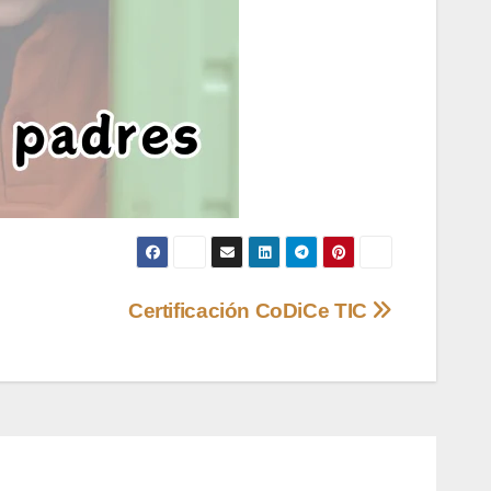
Certificación CoDiCe TIC